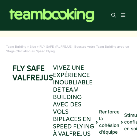
Aller
au
Men
contenu
Team Building
»
Blog
»
FLY SAFE VALFREJUS : Boostez votre Team Building avec un
Stage d’Initiation au Speed Flying !
FLY SAFE
VIVEZ UNE
EXPÉRIENCE
VALFREJUS
INOUBLIABLE
DE TEAM
BUILDING
AVEC DES
VOLS
Renforce
Stimu
BIPLACES EN
la
confi
SPEED FLYING
cohésion
en so
d'équipe
À VALFREJUS