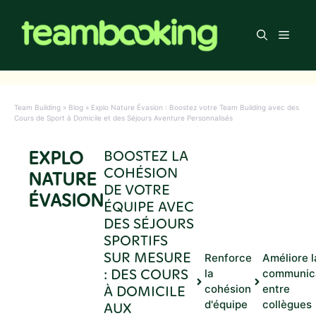
Aller
au
Men
contenu
Team Building
»
Blog
»
Explo Nature Évasion : Boostez votre Team Building avec des
Cours de Sport à Domicile et des Séjours Aventure Personnalisés
EXPLO
BOOSTEZ LA
COHÉSION
NATURE
DE VOTRE
ÉVASION
ÉQUIPE AVEC
DES SÉJOURS
SPORTIFS
SUR MESURE
Renforce
Améliore l
: DES COURS
la
communic
À DOMICILE
cohésion
entre
d'équipe
collègues
AUX