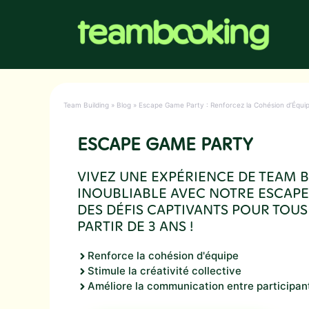
Aller
au
contenu
Team Building
»
Blog
»
Escape Game Party : Renforcez la Cohésion d’Équip
ESCAPE GAME PARTY
VIVEZ UNE EXPÉRIENCE DE TEAM 
INOUBLIABLE AVEC NOTRE ESCAPE
DES DÉFIS CAPTIVANTS POUR TOUS
PARTIR DE 3 ANS !
Renforce la cohésion d'équipe
Stimule la créativité collective
Améliore la communication entre participan