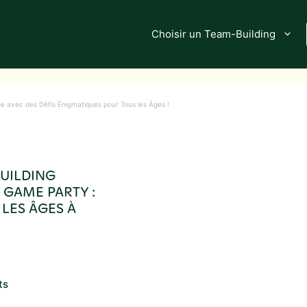
Choisir un Team-Building
e avec des Défis Énigmatiques pour Tous les Âges !
BUILDING
 GAME PARTY :
 LES ÂGES À
ts