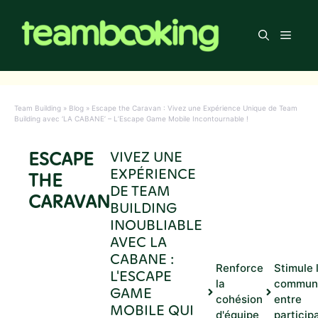
Aller
au
Men
contenu
Team Building
»
Blog
»
Escape the Caravan : Vivez une Expérience Unique de Team
Building avec ‘LA CABANE’ – L’Escape Game Mobile Incontournable !
ESCAPE
VIVEZ UNE
EXPÉRIENCE
THE
DE TEAM
CARAVAN
BUILDING
INOUBLIABLE
AVEC LA
CABANE :
Renforce
Stimule 
L'ESCAPE
la
communi
GAME
cohésion
entre
MOBILE QUI
d'équipe
particip