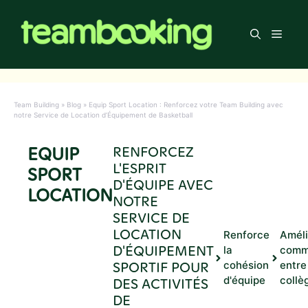
Aller
au
Men
contenu
Team Building
»
Blog
»
Equip Sport Location : Renforcez votre Team Building avec
notre Service de Location d’Équipement de Basketball
EQUIP
RENFORCEZ
L'ESPRIT
SPORT
D'ÉQUIPE AVEC
LOCATION
NOTRE
SERVICE DE
LOCATION
Renforce
Améli
D'ÉQUIPEMENT
la
comm
SPORTIF POUR
cohésion
entre
d'équipe
collè
DES ACTIVITÉS
DE