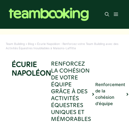
Aller
au
Men
contenu
Team Building
»
Blog
»
Écurie Napoléon : Renforcez votre Team Building avec des
Activités Équestres Inoubliables à Maisons-Laffitte
ÉCURIE
RENFORCEZ
LA COHÉSION
NAPOLÉON
DE VOTRE
ÉQUIPE
Renforcement
GRÂCE À DES
de la
ACTIVITÉS
cohésion
d'équipe
ÉQUESTRES
UNIQUES ET
MÉMORABLES