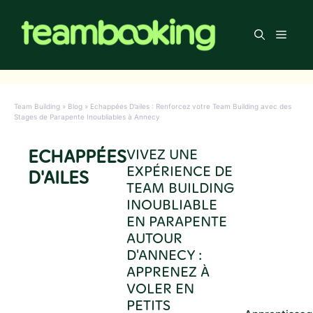
Aller
au
Men
contenu
Team Building
»
Blog
»
Echappées D’ailes : Renforcez votre Team Building avec des
Stages de Parapente Inoubliables à Annecy
ECHAPPÉES
VIVEZ UNE
EXPÉRIENCE DE
D'AILES
TEAM BUILDING
INOUBLIABLE
EN PARAPENTE
AUTOUR
D'ANNECY :
APPRENEZ À
VOLER EN
PETITS