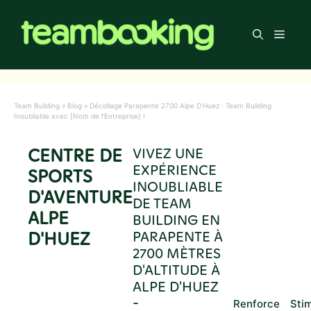
Aller
au
Men
contenu
Team Building
»
Blog
»
Décollage Parapente 2700 Alpe D’Huez : Team Building
Inoubliable avec [Nom de l’Entreprise] !
CENTRE DE
VIVEZ UNE
EXPÉRIENCE
SPORTS
INOUBLIABLE
D'AVENTURE
DE TEAM
ALPE
BUILDING EN
D'HUEZ
PARAPENTE À
2700 MÈTRES
D'ALTITUDE À
ALPE D'HUEZ
-
Renforce
Stim