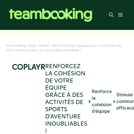
Aller
au
Men
contenu
Team Building
»
Blog
»
CoPlayr : Renforcez l’esprit d’équipe avec nos activités de
sports d’aventure pour un team building inoubliable !
COPLAYR
RENFORCEZ
LA COHÉSION
DE VOTRE
ÉQUIPE
Renforce
GRÂCE À DES
Stimule 
la
ACTIVITÉS DE
commun
cohésion
SPORTS
efficac
d'équipe
D'AVENTURE
INOUBLIABLES
!