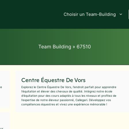
Choisir un Team-Building
Team Building
»
67510
Centre Équestre De Vors
re
Explorez le Centre Équestre De Vors, l'endroit parfait pour apprendre
l'équitation et élever des chevaux de qualité. Intégrez notre école
d'équitation pour des cours adaptés à tous les niveaux et profitez de
l'expertise de notre éleveur passionné, Callegari. Développez vos
compétences équestres et vivez une expérience mémorable !
aux