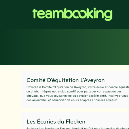
Aller
au
contenu
Comité D'équitation L'Aveyron
Explorez le Comité d'Équitation de l'Aveyron, votre école et centre équest
de choix. Intégrez notre club sportif pour partager votre passion des
chevaux, que vous soyez novice ou cavalier expérimenté. Inscrivez-vous
dès aujourd'hui et bénéficiez de cours adaptés à tous les niveaux !
Les Écuries du Flecken
Explorez Les Écuries du Flecken, l'endroit parfait pour la pension de chev