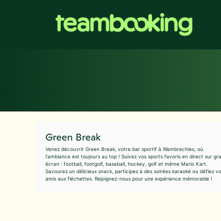
Aller
au
contenu
Green Break
Venez découvrir Green Break, votre bar sportif à Wambrechies, où
l'ambiance est toujours au top ! Suivez vos sports favoris en direct sur gr
écran : football, footgolf, baseball, hockey, golf et même Mario Kart.
Savourez un délicieux snack, participez à des soirées karaoké ou défiez v
amis aux fléchettes. Rejoignez-nous pour une expérience mémorable !