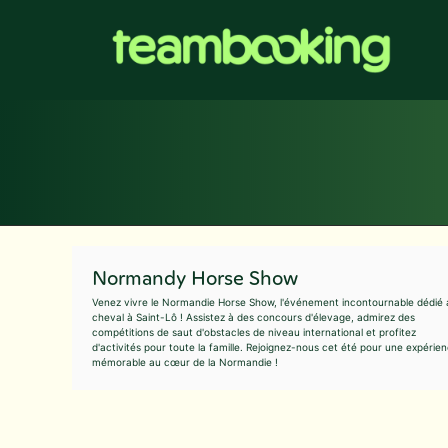
Aller
au
contenu
Normandy Horse Show
Venez vivre le Normandie Horse Show, l'événement incontournable dédié 
cheval à Saint-Lô ! Assistez à des concours d'élevage, admirez des
compétitions de saut d'obstacles de niveau international et profitez
d'activités pour toute la famille. Rejoignez-nous cet été pour une expérie
mémorable au cœur de la Normandie !