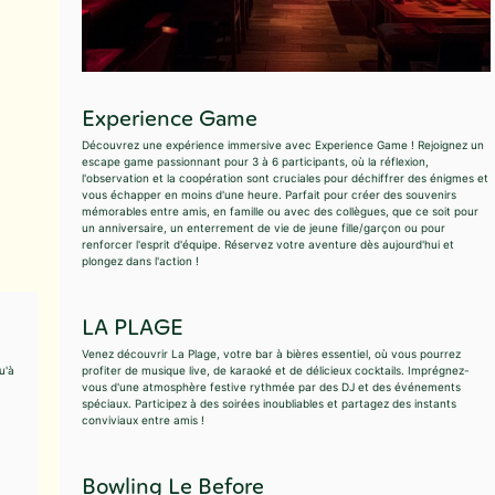
Experience Game
Découvrez une expérience immersive avec Experience Game ! Rejoignez un
escape game passionnant pour 3 à 6 participants, où la réflexion,
l'observation et la coopération sont cruciales pour déchiffrer des énigmes et
vous échapper en moins d'une heure. Parfait pour créer des souvenirs
mémorables entre amis, en famille ou avec des collègues, que ce soit pour
un anniversaire, un enterrement de vie de jeune fille/garçon ou pour
renforcer l'esprit d'équipe. Réservez votre aventure dès aujourd'hui et
plongez dans l'action !
LA PLAGE
Venez découvrir La Plage, votre bar à bières essentiel, où vous pourrez
u'à
profiter de musique live, de karaoké et de délicieux cocktails. Imprégnez-
vous d'une atmosphère festive rythmée par des DJ et des événements
spéciaux. Participez à des soirées inoubliables et partagez des instants
conviviaux entre amis !
Bowling Le Before