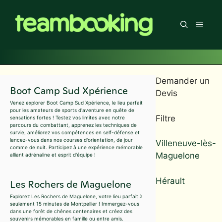
Aller
au
Men
contenu
Demander un
Boot Camp Sud Xpérience
Devis
Venez explorer Boot Camp Sud Xpérience, le lieu parfait
pour les amateurs de sports d'aventure en quête de
Filtre
sensations fortes ! Testez vos limites avec notre
parcours du combattant, apprenez les techniques de
survie, améliorez vos compétences en self-défense et
lancez-vous dans nos courses d'orientation, de jour
Villeneuve-lès-
comme de nuit. Participez à une expérience mémorable
Maguelone
alliant adrénaline et esprit d'équipe !
Hérault
Les Rochers de Maguelone
Explorez Les Rochers de Maguelone, votre lieu parfait à
seulement 15 minutes de Montpellier ! Immergez-vous
dans une forêt de chênes centenaires et créez des
souvenirs mémorables en famille ou entre amis.