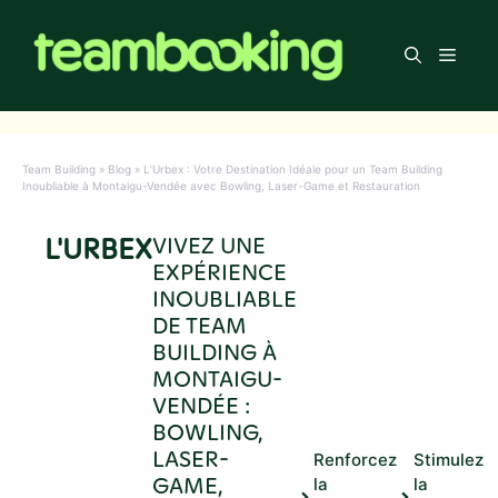
Aller
au
Men
contenu
Team Building
»
Blog
»
L’Urbex : Votre Destination Idéale pour un Team Building
Inoubliable à Montaigu-Vendée avec Bowling, Laser-Game et Restauration
L'URBEX
VIVEZ UNE
EXPÉRIENCE
INOUBLIABLE
DE TEAM
BUILDING À
MONTAIGU-
VENDÉE :
BOWLING,
LASER-
Renforcez
Stimulez
GAME,
la
la