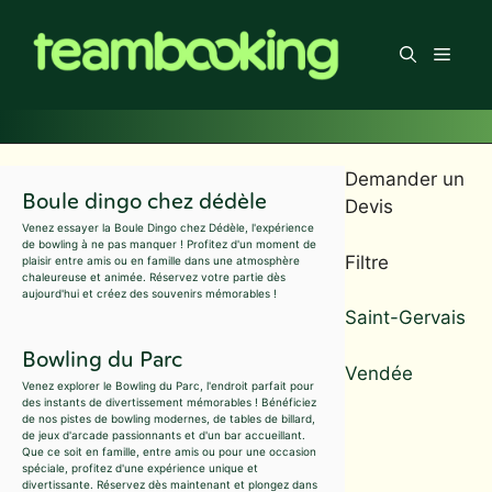
Aller
au
Men
contenu
Demander un
Boule dingo chez dédèle
Devis
Venez essayer la Boule Dingo chez Dédèle, l'expérience
de bowling à ne pas manquer ! Profitez d'un moment de
Filtre
plaisir entre amis ou en famille dans une atmosphère
chaleureuse et animée. Réservez votre partie dès
aujourd'hui et créez des souvenirs mémorables !
Saint-Gervais
Bowling du Parc
Vendée
Venez explorer le Bowling du Parc, l'endroit parfait pour
des instants de divertissement mémorables ! Bénéficiez
de nos pistes de bowling modernes, de tables de billard,
de jeux d'arcade passionnants et d'un bar accueillant.
Que ce soit en famille, entre amis ou pour une occasion
spéciale, profitez d'une expérience unique et
divertissante. Réservez dès maintenant et plongez dans