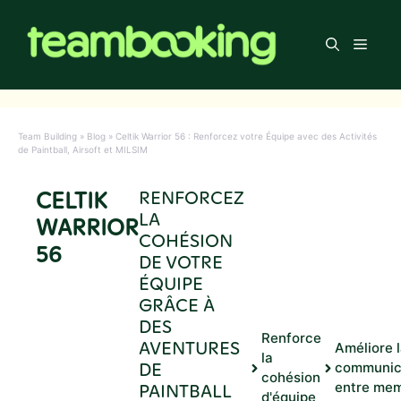
Aller
au
Men
contenu
Team Building
»
Blog
»
Celtik Warrior 56 : Renforcez votre Équipe avec des Activités
de Paintball, Airsoft et MILSIM
CELTIK
RENFORCEZ
LA
WARRIOR
COHÉSION
56
DE VOTRE
ÉQUIPE
GRÂCE À
DES
Renforce
AVENTURES
Améliore 
la
DE
communic
cohésion
PAINTBALL
entre me
d'équipe