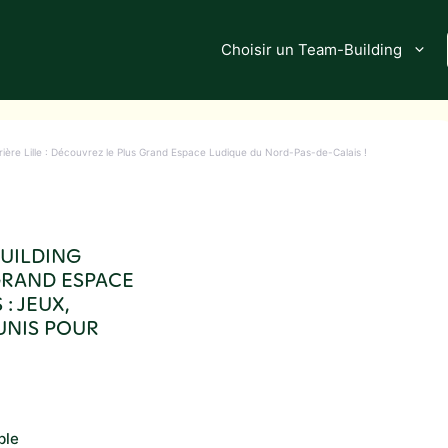
Choisir un Team-Building
rière Lille : Découvrez le Plus Grand Espace Ludique du Nord-Pas-de-Calais !
BUILDING
GRAND ESPACE
: JEUX,
UNIS POUR
ble