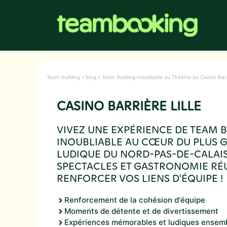
Aller
au
contenu
Team Building
»
Blog
»
Team Building Inoubliable au Théâtre du Casino Bar
CASINO BARRIÈRE LILLE
VIVEZ UNE EXPÉRIENCE DE TEAM 
INOUBLIABLE AU CŒUR DU PLUS 
LUDIQUE DU NORD-PAS-DE-CALAIS 
SPECTACLES ET GASTRONOMIE RÉ
RENFORCER VOS LIENS D'ÉQUIPE !
Renforcement de la cohésion d'équipe
Moments de détente et de divertissement
Expériences mémorables et ludiques ensem