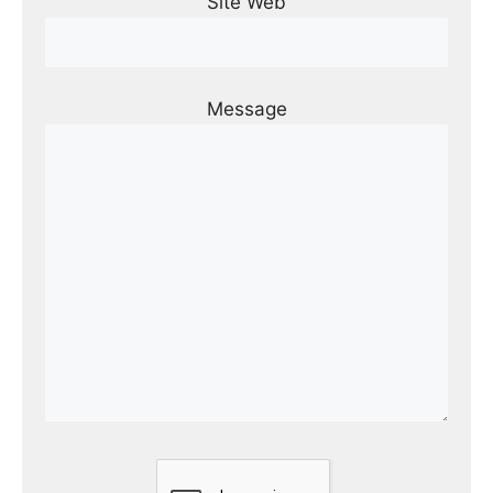
Site Web
Message