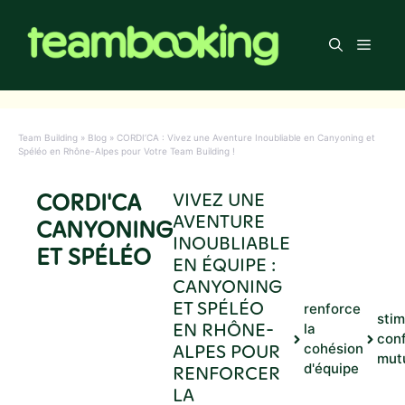
Aller
au
Men
contenu
Team Building
»
Blog
»
CORDI’CA : Vivez une Aventure Inoubliable en Canyoning et
Spéléo en Rhône-Alpes pour Votre Team Building !
CORDI'CA
VIVEZ UNE
AVENTURE
CANYONING
INOUBLIABLE
ET SPÉLÉO
EN ÉQUIPE :
CANYONING
ET SPÉLÉO
renforce
stim
EN RHÔNE-
la
con
ALPES POUR
cohésion
mut
d'équipe
RENFORCER
LA