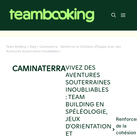
Aller
au
Men
contenu
Team Building
»
Blog
»
Caminaterra : Renforcez la Cohésion d’Équipe avec des
Aventures Souterraines Inoubliables !
CAMINATERRA
VIVEZ DES
AVENTURES
SOUTERRAINES
INOUBLIABLES
: TEAM
BUILDING EN
SPÉLÉOLOGIE,
JEUX
Renforc
D'ORIENTATION
de la
ET
cohésion