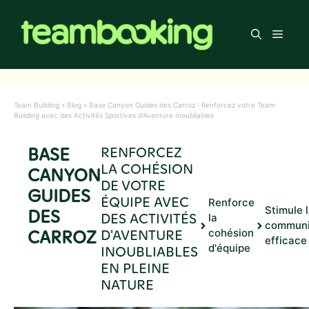
Aller
au
Men
contenu
Team Building
»
Blog
»
Base Canyon Guides des Carroz : Renforcez votre Team
Building avec des Activités Sportives d’Aventure Inoubliables
BASE
RENFORCEZ
LA COHÉSION
CANYON
DE VOTRE
GUIDES
ÉQUIPE AVEC
Renforce
Stimule 
DES
DES ACTIVITÉS
la
communi
CARROZ
D'AVENTURE
cohésion
efficace
d'équipe
INOUBLIABLES
EN PLEINE
NATURE