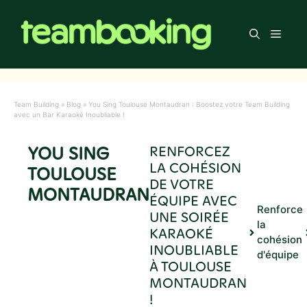
Aller
au
Men
contenu
Team Building
»
Blog
»
You Sing Toulouse Montaudran : Boostez votre Team Building
avec un Bar Karaoké Inoubliable !
YOU SING
RENFORCEZ
LA COHÉSION
TOULOUSE
DE VOTRE
MONTAUDRAN
ÉQUIPE AVEC
Renforce
UNE SOIRÉE
la
KARAOKÉ
cohésion
INOUBLIABLE
d'équipe
À TOULOUSE
MONTAUDRAN
!