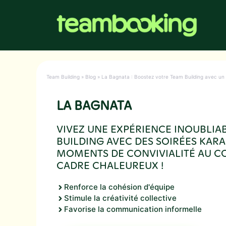
Aller
au
contenu
Team Building
»
Blog
»
La Bagnata : Boostez votre Team Building avec un 
LA BAGNATA
VIVEZ UNE EXPÉRIENCE INOUBLIA
BUILDING AVEC DES SOIRÉES KARA
MOMENTS DE CONVIVIALITÉ AU C
CADRE CHALEUREUX !
Renforce la cohésion d'équipe
Stimule la créativité collective
Favorise la communication informelle