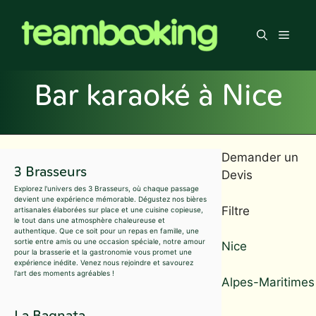
Aller
au
Men
contenu
Bar karaoké à Nice
Demander un
3 Brasseurs
Devis
Explorez l'univers des 3 Brasseurs, où chaque passage
devient une expérience mémorable. Dégustez nos bières
Filtre
artisanales élaborées sur place et une cuisine copieuse,
le tout dans une atmosphère chaleureuse et
authentique. Que ce soit pour un repas en famille, une
sortie entre amis ou une occasion spéciale, notre amour
Nice
pour la brasserie et la gastronomie vous promet une
expérience inédite. Venez nous rejoindre et savourez
l'art des moments agréables !
Alpes-Maritimes
La Bagnata