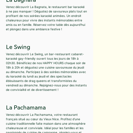
Venez découvrir La Bagnata, le restaurant bar karaoké
à ne pas manquer ! Dégustez de savoureux plats tout en
profitant de nos soirées karaoké animées. Un endroit
chaleureux pour vivre des instants mémorables entre
amis ou en famille. Réservez votre table dès aujourd'hui
et plongez dans une ambiance festive !
Le Swing
Venez découvrir Le Swing, un bar-restaurant cabaret-
karaoké gay-friendly ouvert tous les jours de 18h à
02h30. Bénéficiez de nos HAPPY HOURS chaque soir de
18h à 20h et dégustez une cuisine savoureuse du jeudi
au dimanche. Participez à des soirées mémorables avec
du karaoké du lundi au jeudi et des spectacles
éblouissants de drag queens et transformistes du
vendredi au dimanche. Rejoignez-nous pour des instants
de convivialité et de divertissement !
La Pachamama
Venez découvrir La Pachamama, votre restaurant
français situé au cœur du Vieux Nice. Profitez d'une
cuisine traditionnelle faite maison dans une atmosphère
chaleureuse et conviviale. Idéal pour les familles et les
passionnés de cuisine de campagne, régalez-vous et