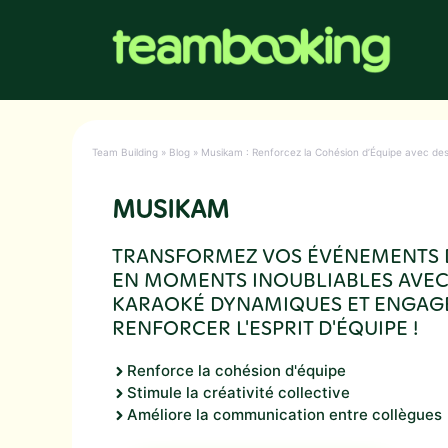
Aller
au
contenu
Team Building
»
Blog
»
Musikam : Renforcez la Cohésion d’Équipe avec des 
MUSIKAM
TRANSFORMEZ VOS ÉVÉNEMENTS D
EN MOMENTS INOUBLIABLES AVEC
KARAOKÉ DYNAMIQUES ET ENGAG
RENFORCER L'ESPRIT D'ÉQUIPE !
Renforce la cohésion d'équipe
Stimule la créativité collective
Améliore la communication entre collègues