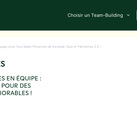
Choisir un Team-Building
uipe avec Nos Salles Privatives de Karaoké, Quiz et Fléchettes 2.0 !
ES
S EN ÉQUIPE :
0 POUR DES
MORABLES !