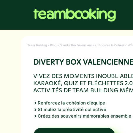
Aller
au
contenu
Team Building
»
Blog
»
Diverty Box Valenciennes : Boostez la Cohésion d’Éq
DIVERTY BOX VALENCIENN
VIVEZ DES MOMENTS INOUBLIABLE
KARAOKÉ, QUIZ ET FLÉCHETTES 2.
ACTIVITÉS DE TEAM BUILDING MÉ
Renforcez la cohésion d'équipe
Stimulez la créativité collective
Créez des souvenirs mémorables ensemble