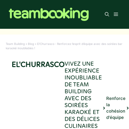
Aller
au
Men
contenu
Team Building
»
Blog
»
El’Churrasco : Renforcez l’esprit d’équipe avec des soirées bar
karaoké inoubliables !
EL'CHURRASCO
VIVEZ UNE
EXPÉRIENCE
INOUBLIABLE
DE TEAM
BUILDING
AVEC DES
Renforce
SOIRÉES
la
KARAOKÉ ET
cohésion
d'équipe
DES DÉLICES
CULINAIRES