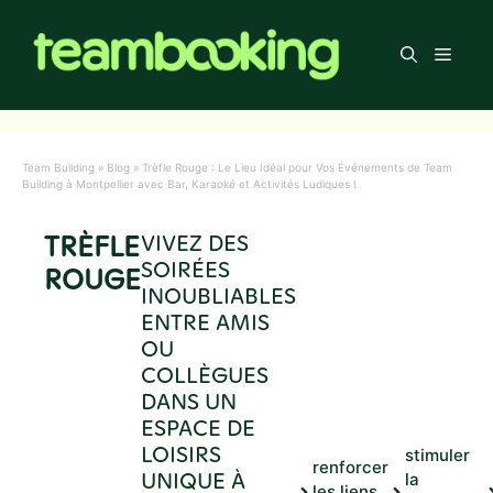
Aller
au
Men
contenu
Team Building
»
Blog
»
Trèfle Rouge : Le Lieu Idéal pour Vos Événements de Team
Building à Montpellier avec Bar, Karaoké et Activités Ludiques !
TRÈFLE
VIVEZ DES
SOIRÉES
ROUGE
INOUBLIABLES
ENTRE AMIS
OU
COLLÈGUES
DANS UN
ESPACE DE
LOISIRS
stimuler
renforcer
UNIQUE À
la
les liens