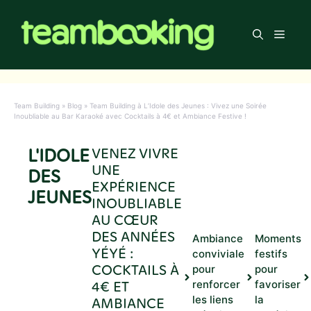
Aller
au
Men
contenu
Team Building
»
Blog
»
Team Building à L’Idole des Jeunes : Vivez une Soirée
Inoubliable au Bar Karaoké avec Cocktails à 4€ et Ambiance Festive !
L'IDOLE
VENEZ VIVRE
UNE
DES
EXPÉRIENCE
JEUNES
INOUBLIABLE
AU CŒUR
DES ANNÉES
Ambiance
Moments
YÉYÉ :
conviviale
festifs
COCKTAILS À
pour
pour
4€ ET
renforcer
favoriser
les liens
la
AMBIANCE