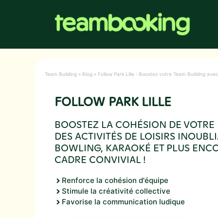
Aller
au
contenu
Team Building
»
Blog
»
Follow Park Lille : Boostez votre Team Building avec
FOLLOW PARK LILLE
BOOSTEZ LA COHÉSION DE VOTRE 
DES ACTIVITÉS DE LOISIRS INOUBLI
BOWLING, KARAOKÉ ET PLUS ENC
CADRE CONVIVIAL !
Renforce la cohésion d'équipe
Stimule la créativité collective
Favorise la communication ludique