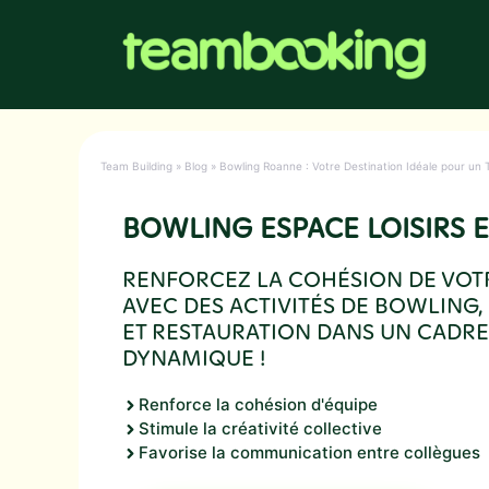
Aller
au
contenu
Team Building
»
Blog
»
Bowling Roanne : Votre Destination Idéale pour un
BOWLING ESPACE LOISIRS 
RENFORCEZ LA COHÉSION DE VOT
AVEC DES ACTIVITÉS DE BOWLING
ET RESTAURATION DANS UN CADRE
DYNAMIQUE !
Renforce la cohésion d'équipe
Stimule la créativité collective
Favorise la communication entre collègues