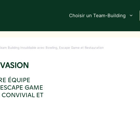
Choisir un Team-Building
 Team Building Inoubliable avec Bowling, Escape Game et Restauration
EVASION
RE ÉQUIPE
, ESCAPE GAME
 CONVIVIAL ET