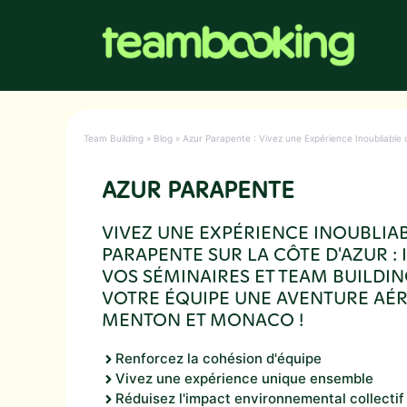
Aller
au
contenu
Team Building
»
Blog
»
Azur Parapente : Vivez une Expérience Inoubliable 
AZUR PARAPENTE
VIVEZ UNE EXPÉRIENCE INOUBLIA
PARAPENTE SUR LA CÔTE D'AZUR :
VOS SÉMINAIRES ET TEAM BUILDIN
VOTRE ÉQUIPE UNE AVENTURE AÉ
MENTON ET MONACO !
Renforcez la cohésion d'équipe
Vivez une expérience unique ensemble
Réduisez l'impact environnemental collectif