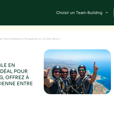
Choisir un Team-Building
de Team Building en Parapente sur la Côte d’Azur !
BLE EN
 IDÉAL POUR
G, OFFREZ À
RIENNE ENTRE