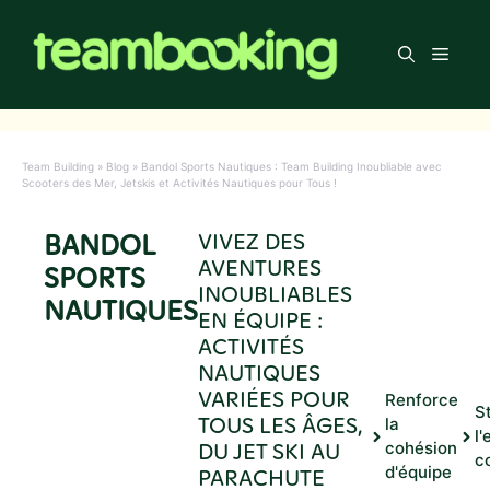
Aller
au
Men
contenu
Team Building
»
Blog
»
Bandol Sports Nautiques : Team Building Inoubliable avec
Scooters des Mer, Jetskis et Activités Nautiques pour Tous !
BANDOL
VIVEZ DES
AVENTURES
SPORTS
INOUBLIABLES
NAUTIQUES
EN ÉQUIPE :
ACTIVITÉS
NAUTIQUES
VARIÉES POUR
Renforce
S
TOUS LES ÂGES,
la
l'
DU JET SKI AU
cohésion
c
d'équipe
PARACHUTE