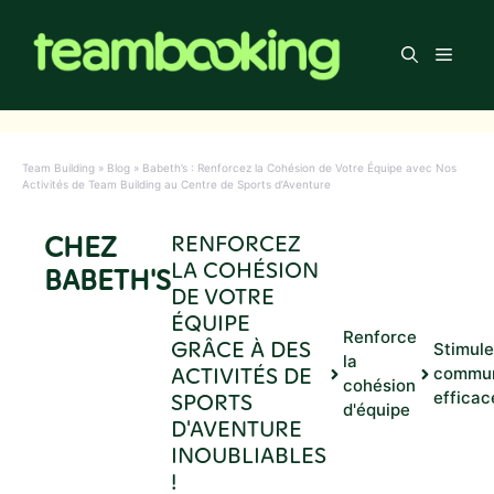
Aller
au
Men
contenu
Team Building
»
Blog
»
Babeth’s : Renforcez la Cohésion de Votre Équipe avec Nos
Activités de Team Building au Centre de Sports d’Aventure
CHEZ
RENFORCEZ
LA COHÉSION
BABETH'S
DE VOTRE
ÉQUIPE
Renforce
GRÂCE À DES
Stimule
la
ACTIVITÉS DE
commun
cohésion
SPORTS
efficac
d'équipe
D'AVENTURE
INOUBLIABLES
!