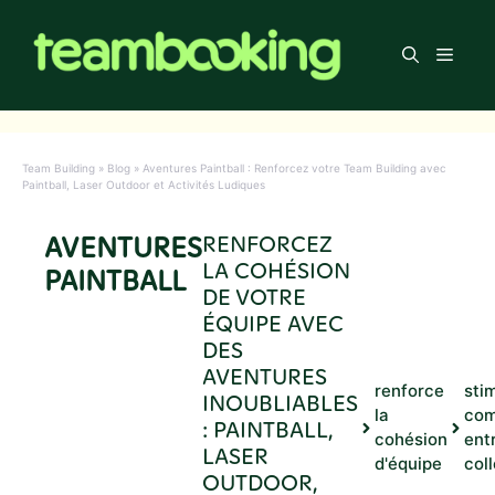
Aller
au
Men
contenu
Team Building
»
Blog
»
Aventures Paintball : Renforcez votre Team Building avec
Paintball, Laser Outdoor et Activités Ludiques
AVENTURES
RENFORCEZ
LA COHÉSION
PAINTBALL
DE VOTRE
ÉQUIPE AVEC
DES
AVENTURES
renforce
stim
INOUBLIABLES
la
com
: PAINTBALL,
cohésion
ent
LASER
d'équipe
col
OUTDOOR,