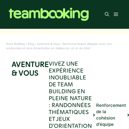
Aller
au
Men
contenu
Team Building
»
Blog
»
Aventure & Vous : Renforcez l’esprit d’équipe avec nos
randonnées et jeux d’orientation en Vallées du Lot et du Célé !
AVENTURE
VIVEZ UNE
EXPÉRIENCE
& VOUS
INOUBLIABLE
DE TEAM
BUILDING EN
PLEINE NATURE
: RANDONNÉES
Renforcement
THÉMATIQUES
de la
ET JEUX
cohésion
d'équipe
D'ORIENTATION