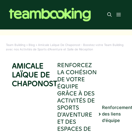
Aller
au
Men
contenu
Team Building
»
Blog
»
Amicale Laïque De Chaponost : Boostez votre Team Building
avec nos Activités de Sports d’Aventure et Salle de Réception
AMICALE
RENFORCEZ
LA COHÉSION
LAÏQUE DE
DE VOTRE
CHAPONOST
ÉQUIPE
GRÂCE À DES
ACTIVITÉS DE
SPORTS
Renforcemen
D'AVENTURE
des liens
ET DES
d'équipe
ESPACES DE