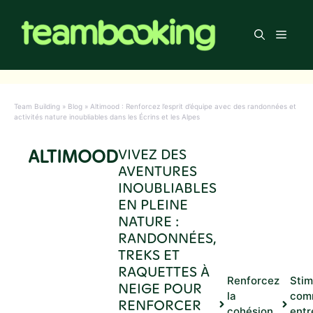
Aller
au
Men
contenu
Team Building
»
Blog
»
Altimood : Renforcez l’esprit d’équipe avec des randonnées et
activités nature inoubliables dans les Écrins et les Alpes
ALTIMOOD
VIVEZ DES
AVENTURES
INOUBLIABLES
EN PLEINE
NATURE :
RANDONNÉES,
TREKS ET
RAQUETTES À
Renforcez
Stim
NEIGE POUR
la
com
RENFORCER
cohésion
entr