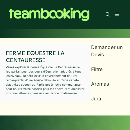
Aller
au
Men
contenu
Demander un
FERME EQUESTRE LA
Devis
CENTAURESSE
Venez explorer la Ferme Équestre La Centauresse, le
Filtre
lieu parfait pour des cours d'équitation adaptés à tous
les niveaux. Bénéficiez d'un environnement naturel
remarquable, d'une équipe dévouée et d'une variété
Aromas
d'activités équestres. Participez à notre communauté
pour nourrir votre passion pour les chevaux et améliorer
vos compétences dans une ambiance chaleureuse !
Jura