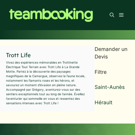
Aller
au
Men
contenu
Demander un
Trott Life
Devis
Vivez des expériences mémorables en Trottinette
Électrique Tout Terrain avec Trott Life à La Grande
Filtre
Motte. Partez à la découverte des paysages
magnifiques de la Camargue, observez la faune locale,
notamment les flamants roses et les hérons, et
savourez un moment d'évasion en pleine nature.
Saint-Aunès
Accompagné par Grégory, aventurez-vous sur des
sentiers exceptionnels tout au long de l'année. Éveillez
l'aventurier qui sommeille en vous et ressentez des
Hérault
sensations intenses avec Trott Life !