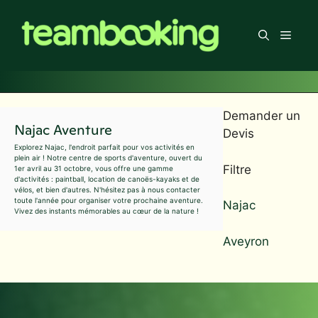
Aller
au
Men
contenu
Demander un
Najac Aventure
Devis
Explorez Najac, l'endroit parfait pour vos activités en
plein air ! Notre centre de sports d'aventure, ouvert du
Filtre
1er avril au 31 octobre, vous offre une gamme
d'activités : paintball, location de canoës-kayaks et de
vélos, et bien d'autres. N'hésitez pas à nous contacter
toute l'année pour organiser votre prochaine aventure.
Najac
Vivez des instants mémorables au cœur de la nature !
Aveyron