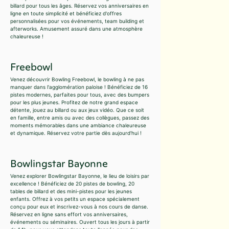
billard pour tous les âges. Réservez vos anniversaires en
ligne en toute simplicité et bénéficiez d'offres
personnalisées pour vos événements, team building et
afterworks. Amusement assuré dans une atmosphère
chaleureuse !
Freebowl
Venez découvrir Bowling Freebowl, le bowling à ne pas
manquer dans l'agglomération paloise ! Bénéficiez de 16
pistes modernes, parfaites pour tous, avec des bumpers
pour les plus jeunes. Profitez de notre grand espace
détente, jouez au billard ou aux jeux vidéo. Que ce soit
en famille, entre amis ou avec des collègues, passez des
moments mémorables dans une ambiance chaleureuse
et dynamique. Réservez votre partie dès aujourd'hui !
Bowlingstar Bayonne
Venez explorer Bowlingstar Bayonne, le lieu de loisirs par
excellence ! Bénéficiez de 20 pistes de bowling, 20
tables de billard et des mini-pistes pour les jeunes
enfants. Offrez à vos petits un espace spécialement
conçu pour eux et inscrivez-vous à nos cours de danse.
Réservez en ligne sans effort vos anniversaires,
événements ou séminaires. Ouvert tous les jours à partir