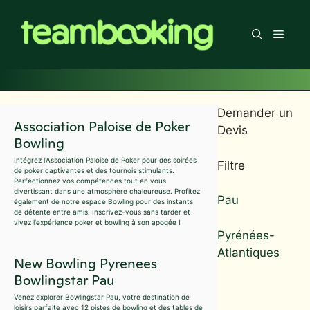
Aller
au
Men
contenu
Demander un
Association Paloise de Poker
Devis
Bowling
Intégrez l'Association Paloise de Poker pour des soirées
Filtre
de poker captivantes et des tournois stimulants.
Perfectionnez vos compétences tout en vous
divertissant dans une atmosphère chaleureuse. Profitez
Pau
également de notre espace Bowling pour des instants
de détente entre amis. Inscrivez-vous sans tarder et
vivez l'expérience poker et bowling à son apogée !
Pyrénées-
Atlantiques
New Bowling Pyrenees
Bowlingstar Pau
Venez explorer Bowlingstar Pau, votre destination de
loisirs parfaite avec 12 pistes de bowling et des tables de