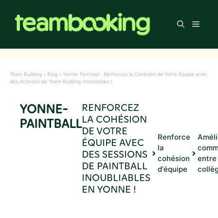
Aller
au
Men
contenu
Team Building
»
Blog
»
Yonne-Paintball : Renforcez la Cohésion de Votre Équipe avec
des Activités de Team Building Inoubliables !
YONNE-
RENFORCEZ
LA COHÉSION
PAINTBALL
DE VOTRE
Renforce
Améli
ÉQUIPE AVEC
la
comm
DES SESSIONS
cohésion
entre
DE PAINTBALL
d'équipe
collè
INOUBLIABLES
EN YONNE !