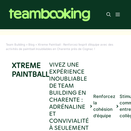
Aller
au
Men
contenu
Team Building
»
Blog
»
Xtreme Paintball : Renforcez l’esprit d’équipe avec des
activités de paintball inoubliables en Charente près de Cognac !
XTREME
VIVEZ UNE
EXPÉRIENCE
PAINTBALL
INOUBLIABLE
DE TEAM
BUILDING EN
Renforcez
Stimu
CHARENTE :
la
comm
ADRÉNALINE
cohésion
entre
ET
d'équipe
collè
CONVIVIALITÉ
À SEULEMENT