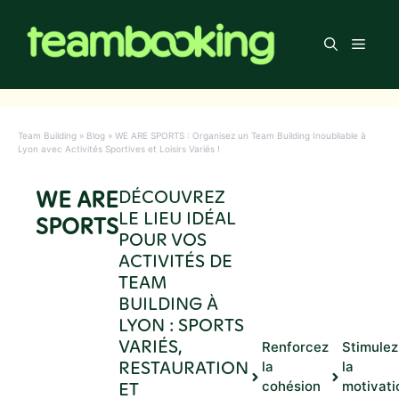
Aller
au
Men
contenu
Team Building
»
Blog
»
WE ARE SPORTS : Organisez un Team Building Inoubliable à
Lyon avec Activités Sportives et Loisirs Variés !
WE ARE
DÉCOUVREZ
LE LIEU IDÉAL
SPORTS
POUR VOS
ACTIVITÉS DE
TEAM
BUILDING À
LYON : SPORTS
VARIÉS,
Renforcez
Stimulez
RESTAURATION
la
la
ET
cohésion
motivati