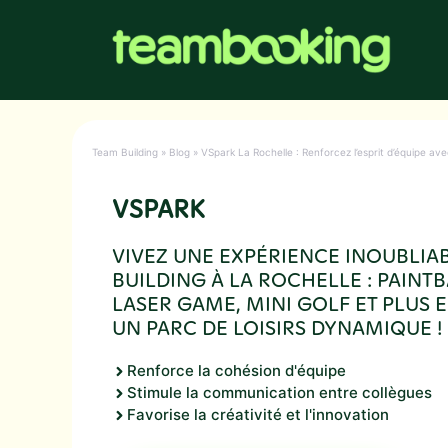
Aller
au
contenu
Team Building
»
Blog
»
VSpark La Rochelle : Renforcez l’esprit d’équipe ave
VSPARK
VIVEZ UNE EXPÉRIENCE INOUBLIA
BUILDING À LA ROCHELLE : PAINTB
LASER GAME, MINI GOLF ET PLUS
UN PARC DE LOISIRS DYNAMIQUE !
Renforce la cohésion d'équipe
Stimule la communication entre collègues
Favorise la créativité et l'innovation