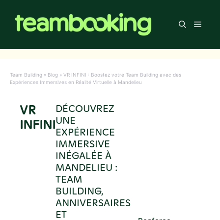
Aller
au
Men
contenu
Team Building
»
Blog
»
VR INFINI : Boostez votre Team Building avec des
Expériences Immersives en Réalité Virtuelle à Mandelieu
VR
DÉCOUVREZ
UNE
INFINI
EXPÉRIENCE
IMMERSIVE
INÉGALÉE À
MANDELIEU :
TEAM
BUILDING,
ANNIVERSAIRES
ET