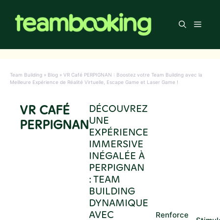
Aller
au
Men
contenu
Team Building
»
Blog
»
VR Café PERPIGNAN : Boostez votre Team Building avec la
Meilleure Expérience de Réalité Virtuelle, Escape Game et Laser Game !
VR CAFÉ
DÉCOUVREZ
UNE
PERPIGNAN
EXPÉRIENCE
IMMERSIVE
INÉGALÉE À
PERPIGNAN
: TEAM
BUILDING
DYNAMIQUE
AVEC
Renforce