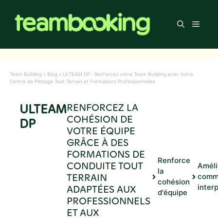
Aller
au
Men
contenu
Team Building
»
Blog
»
ULTEAM DP : Renforcez votre Team Building avec notre
Centre de Pilotage Tout Terrain et Formations Professionnelles
ULTEAM
RENFORCEZ LA
COHÉSION DE
DP
VOTRE ÉQUIPE
GRÂCE À DES
FORMATIONS DE
Renforce
CONDUITE TOUT
Améli
la
TERRAIN
comm
cohésion
ADAPTÉES AUX
inter
d'équipe
PROFESSIONNELS
ET AUX