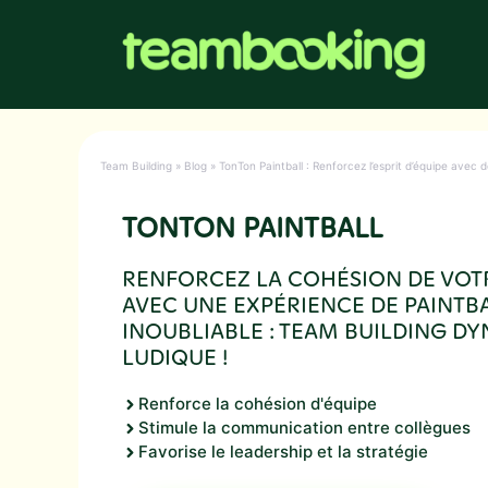
Aller
au
contenu
Team Building
»
Blog
»
TonTon Paintball : Renforcez l’esprit d’équipe avec d
TONTON PAINTBALL
RENFORCEZ LA COHÉSION DE VOT
AVEC UNE EXPÉRIENCE DE PAINTB
INOUBLIABLE : TEAM BUILDING D
LUDIQUE !
Renforce la cohésion d'équipe
Stimule la communication entre collègues
Favorise le leadership et la stratégie