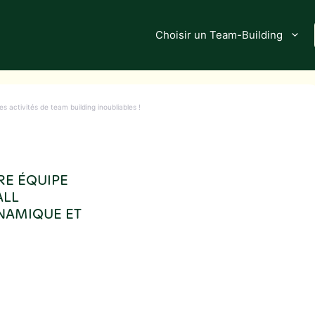
Choisir un Team-Building
es activités de team building inoubliables !
RE ÉQUIPE
ALL
YNAMIQUE ET